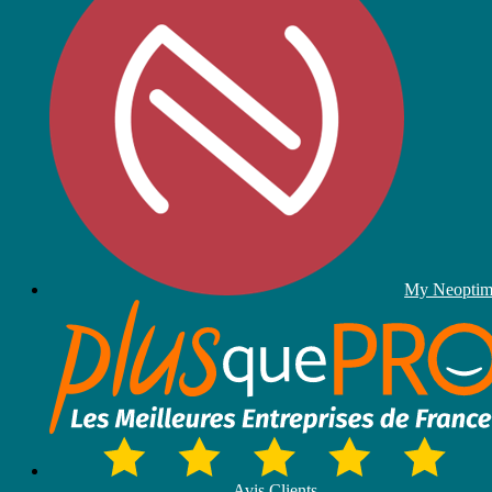
My Neopti
Avis Clients